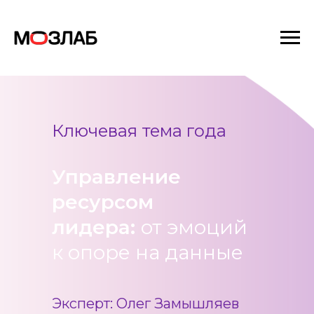
Ключевая тема года
Управление
ресурсом
лидера:
от эмоций
к опоре на данные
Эксперт: Олег Замышляев